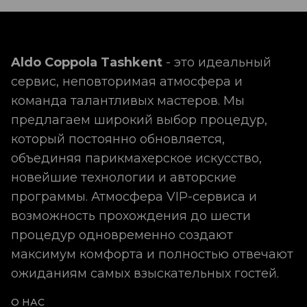
Aldo Coppola предлагает широкий спектр
детских стрижек для мальчиков и девочек.
Каждая детская стрижка мальчика до 12 лет,
выполняется с учетом структуры волос и формы
Aldo Coppola Tashkent
- это идеальный
лица, чтобы создать аккуратный и гармоничный
образ. Также салон предлагает детскую стрижку
сервис, неповторимая атмосфера и
девочки до 12 лет с безопасными
команда талантливых мастеров. Мы
инструментами и вниманием к особенностям
предлагаем широкий выбор процедур,
волос и кожи головы. Для особых случаев
который постоянно обновляется,
доступны разнообразные укладки, включая
детскую укладку мальчика или девочки, а также
объединяя парикмахерское искусство,
стрижка челки и плетение косичек.
новейшие технологии и авторские
Основные направления парикмахерских услуг:
программы. Атмосфера VIP-сервиса и
возможность прохождения до шести
стрижка мальчиков и девочек до 12 лет;
процедур одновременно создают
детская стрижка челки;
детская укладка на каждый день и для
максимум комфорта и полностью отвечают
торжественных мероприятий;
ожиданиям самых взыскательных гостей.
плетение косичек детям с использованием
безопасных материалов.
О НАС