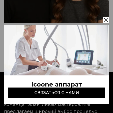
Укладка детская до 12 лет
(девочки)
350 000 - 500 000 сум
Записаться
Icoone аппарат
Aldo Coppola Tashkent
- это идеальный
СВЯЗАТЬСЯ С НАМИ
сервис, неповторимая атмосфера и
команда талантливых мастеров. Мы
предлагаем широкий выбор процедур,