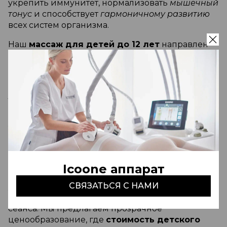
укрепить иммунитет, нормализовать
мышечный
тонус
и способствует
гармоничному развитию
всех систем организма.
Наш
массаж для детей до 12 лет
направлен
не только на физическое оздоровление, но и на
снятие школьного стресса через глубокую
релаксацию
. Квалифицированные
специалисты центра уделяют особое внимание
таким аспектам, как правильная
осанка
и
профилактика
плоскостопия. Мы создаем
условия для максимального
эмоционального
комфорта
, чтобы каждый сеанс приносил
маленькому гостю только положительные
эмоции.
Icoone аппарат
Если вы планируете курс оздоровления, стоит
СВЯЗАТЬСЯ С НАМИ
учесть, что актуальная
детский массаж цена
в
нашем центре зависит от продолжительности
сеанса. Мы предлагаем прозрачное
ценообразование, где
стоимость детского