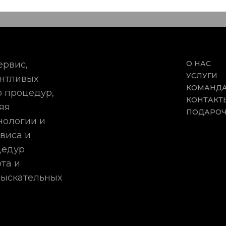
ервис,
О НАС
УСЛУГИ
антливых
КОМАНД
 процедур,
КОНТАКТ
яя
ПОДАРОЧ
нологии и
виса и
цедур
та и
зыскательных