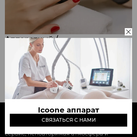
Аппаратный /
комбинированный педикюр
(без покрытия)
450 000 сум
Записаться
Icoone аппарат
СВЯЗАТЬСЯ С НАМИ
Aldo Coppola Tashkent
- это идеальный
сервис, неповторимая атмосфера и