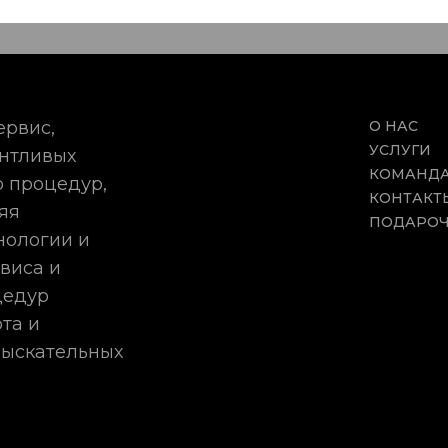
ервис,
О НАС
УСЛУГИ
антливых
КОМАНД
 процедур,
КОНТАКТ
яя
ПОДАРОЧ
нологии и
виса и
цедур
та и
зыскательных