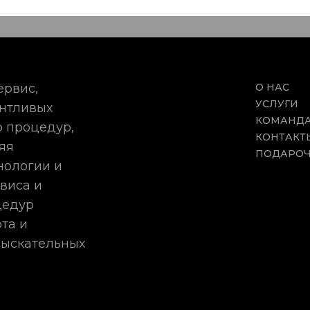
ервис,
О НАС
УСЛУГИ
антливых
КОМАНД
 процедур,
КОНТАКТ
яя
ПОДАРОЧ
нологии и
виса и
цедур
та и
зыскательных