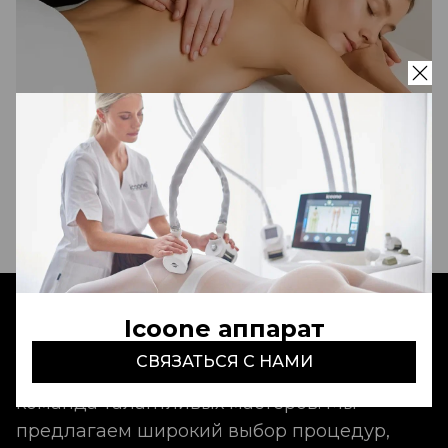
Массаж ног 30 мин
500 000 сум
Записаться
Icoone аппарат
Aldo Coppola Tashkent
- это идеальный
СВЯЗАТЬСЯ С НАМИ
сервис, неповторимая атмосфера и
команда талантливых мастеров. Мы
предлагаем широкий выбор процедур,