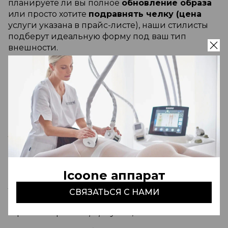
планируете ли вы полное
обновление образа
или просто хотите
подравнять челку (цена
услуги указана в прайс-листе), наши стилисты
подберут идеальную форму под ваш тип
внешности.
Существуют самые разные
виды стрижек
челки
, которые интегрируются в общую
прическу. Сегодня на пике популярности
находится
стрижка с челкой шторкой
, которая
мягко обрамляет лицо и подходит практически
каждой женщине. Для любительниц графичных
линий актуальна классическая
стрижка с
прямой челкой
, а для создания более мягкого
образа часто выбирается
стрижка с косой
челкой
или рваными прядями. Мы также
Icoone аппарат
выполняем сложные коррекционные техники,
такие как
стрижки с челкой для круглого
СВЯЗАТЬСЯ С НАМИ
лица
, помогая визуально вытянуть овал и
гармонизировать
форму лица
.