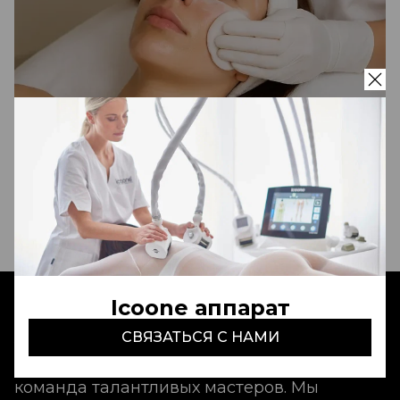
Консультация косметолога-
эстетиста
Бесплатно
Записаться
Icoone аппарат
Aldo Coppola Tashkent
- это идеальный
СВЯЗАТЬСЯ С НАМИ
сервис, неповторимая атмосфера и
команда талантливых мастеров. Мы