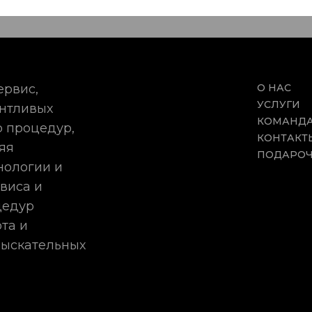
ервис,
О НАС
УСЛУГИ
антливых
КОМАНД
 процедур,
КОНТАКТ
яя
ПОДАРОЧ
нологии и
виса и
цедур
та и
зыскательных