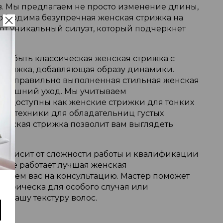
. Мы предлагаем не просто изменение длины,
еобходима безупречная женская стрижка на
ют уникальный силуэт, который подчеркнет
.
жет быть классическая женская стрижка с
стрижка, добавляющая образу динамики.
еза: правильно выполненная стильная женская
омашний уход. Мы учитываем
ре доступны как женские стрижки для тонких
ные техники для обладательниц густых
енская стрижка позволит вам выглядеть
зависит от сложности работы и квалификации
 где работает лучшая женская
шаем вас на консультацию. Мастер поможет
я прическа для особого случая или
 вашу текстуру волос.