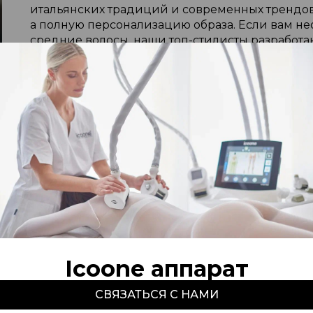
итальянских традиций и современных трендов
а полную персонализацию образа. Если вам н
средние волосы, наши топ-стилисты разработа
ваши достоинства и скроет возможные нюансы
В зависимости от ваших предпочтений, это мо
четкими линиями или более модная женская 
Особое внимание мастера уделяют технике ср
стрижка значительно упрощает дальнейший д
индивидуальные особенности, поэтому в цент
волос, нуждающихся в объеме, так и специаль
локонов. Правильно подобранная модельная ж
безупречно даже без сложной укладки.
Общая цена женской стрижки в нашем центре 
выбранного специалиста. Если вы ищете место,
парикмахерская с мировым именем, мы пригла
Icoone аппарат
подобрать идеальный вариант, будь то женска
практичный повседневный образ, учитывающий
СВЯЗАТЬСЯ С НАМИ