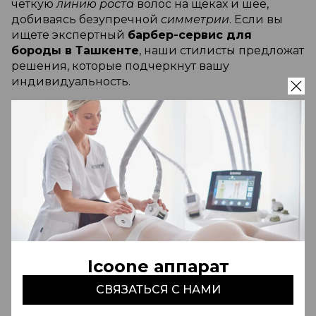
четкую
линию роста
волос на щеках и шее,
добиваясь безупречной
симметрии
. Если вы
ищете экспертный
барбер-сервис для
бороды в Ташкенте
, наши стилисты предложат
решения, которые подчеркнут вашу
индивидуальность.
Многие клиенты задаются вопросом,
моделирование бороды — что это
и чем оно
отличается от стандартного ухода. Прежде всего,
это работа над контурами и формой: мастер
выполняет
окантовку
и прорабатывает
переходы, чтобы растительность на лице
выглядела аккуратно и эстетично. Качественное
моделирование бороды и усов
позволяет
скорректировать пропорции лица, делая
подбородок более волевым. В нашем центре
Icoone аппарат
выполняется профессиональный
уход за
бородой в салоне
, включающий
СВЯЗАТЬСЯ С НАМИ
использование премиальных масел и
бальзамов, которые смягчают
текстуру
волос и