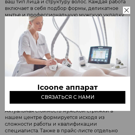
ваш тип лица и структуру волос. Каждая работа
включает в себя подбор формы, деликатное
мытье и профессиональную мужскую укладку
волос в Ташкенте с использованием стайлинга
премиум-класса.
Для тех, кто предпочитает лаконичность и
четкие линии, в нашем меню представлена
качественная стрижка под машинку. Мы
обеспечиваем идеальную чистоту исполнения
и комфорт на каждом этапе. В Aldo Coppola
работает опытный мужской стилист по волосам.
Профессионал не только выполнит стрижку, но
Icoone аппарат
и подберет индивидуальный уход за волосами
для мужчин, помогая сохранить их густоту и
СВЯЗАТЬСЯ С НАМИ
здоровье.
Актуальная стоимость мужской стрижки в
нашем центре формируется исходя из
сложности работы и квалификации
специалиста. Также в прайс-листе отдельно