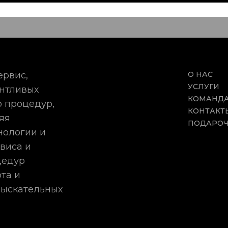
ервис,
О НАС
УСЛУГИ
антливых
КОМАНД
 процедур,
КОНТАКТ
яя
ПОДАРОЧ
нологии и
виса и
цедур
та и
зыскательных