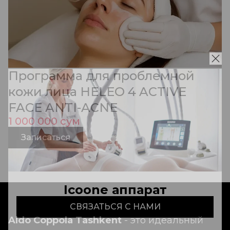
Программа для проблемной
кожи лица HELEO 4 ACTIVE
FACE ANTI-ACNE
1 000 000 сум
Записаться
Icoone аппарат
СВЯЗАТЬСЯ С НАМИ
Aldo Coppola Tashkent
- это идеальный