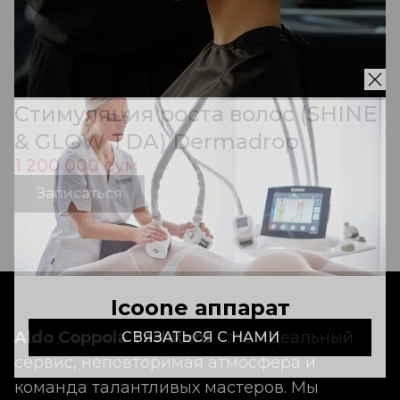
Стимуляция роста волос (SHINE
& GLOW TDA) Dermadrop
1 200 000 сум
Записаться
Icoone аппарат
Aldo Coppola Tashkent
- это идеальный
СВЯЗАТЬСЯ С НАМИ
сервис, неповторимая атмосфера и
команда талантливых мастеров. Мы