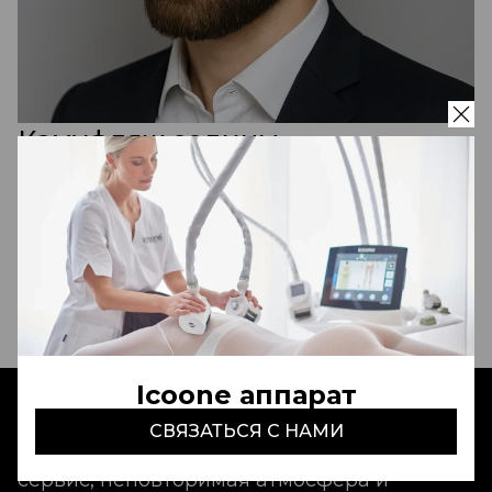
Камуфляж седины -
профессиональная крем-краска
Kydra (Франция)
650 000 - 800 000 сум
Записаться
Icoone аппарат
СВЯЗАТЬСЯ С НАМИ
Aldo Coppola Tashkent
- это идеальный
сервис, неповторимая атмосфера и