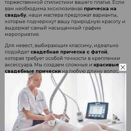
торжественной стилистики вашего платья. Если
вам необходима эксклюзивная
прическа на
свадьбу
, наши мастера предложат варианты,
которые подчеркнут вашу природную красоту и
выдержат самый насыщенный график
мероприятия.
Для невест, выбирающих классику, идеально
подойдет
свадебная прическа с фатой
,
которая требует особой точности в креплении
аксессуара. Мы создаем сложные и
красивые
свадебные прически
на любую длину волос,
учитывая их текстуру и объем. Для
обладательниц классического стиля идеально
подойдут
свадебные прически на средние
волосы
, в то время как для максимальной
торжественности мастера предложат
величественные композиции на длинные
локоны.
Если вы предпочитаете статусность,