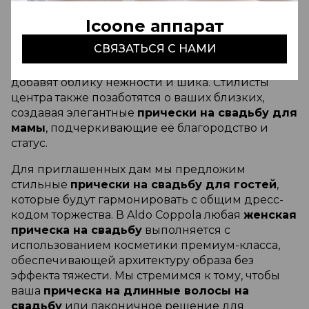
профессиональная
свадебная прическа с
короной
станет идеальным завершением
Icoone аппарат
королевского образа. Обладательницам каре
СВЯЗАТЬСЯ С НАМИ
мы предложим изысканные
свадебные
прически на короткие волосы
, которые
добавят облику нежности и шика. Стилисты
центра также позаботятся о ваших близких,
создавая элегантные
прически на свадьбу для
мамы
, подчеркивающие её благородство и
статус.
Для приглашенных дам мы предложим
стильные
прически на свадьбу для гостей
,
которые будут гармонировать с общим дресс-
кодом торжества. В Aldo Coppola любая
женская
прическа на свадьбу
выполняется с
использованием косметики премиум-класса,
обеспечивающей архитектуру образа без
эффекта тяжести. Мы стремимся к тому, чтобы
ваша
прическа на длинные волосы на
свадьбу
или лаконичное решение для