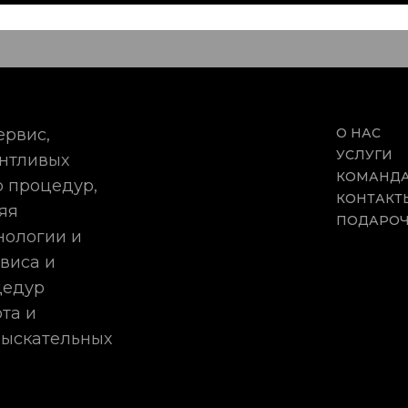
ервис,
О НАС
УСЛУГИ
антливых
КОМАНД
 процедур,
КОНТАКТ
яя
ПОДАРОЧ
нологии и
виса и
цедур
та и
зыскательных