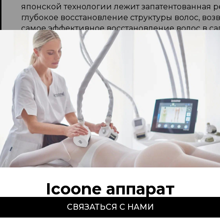
японской технологии лежит запатентованная ре
глубокое восстановление структуры волос, воз
самое эффективное восстановление волос в сал
идеальным решением. Процедура воздействует
регенерацию волос, их эластичность и зеркаль
В Aldo Coppola мы предлагаем комплексный по
длиной, но и профессиональное лечение кожи
направленные на укрепление волос в салоне, и
против выпадения волос. Благодаря молекуля
увлажнение волос в салоне, что делает их мя
Профессиональное SPA лечение волос от японс
долговечную красоту и здоровье. Уточнить ак
записаться на процедуру можно у администрат
Icoone аппарат
СВЯЗАТЬСЯ С НАМИ