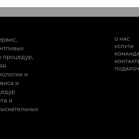
ервис,
О НАС
УСЛУГИ
антливых
КОМАНД
 процедур,
КОНТАКТ
яя
ПОДАРОЧ
нологии и
виса и
цедур
та и
зыскательных