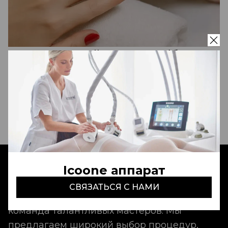
Классический педикюр (без
покрытия)
450 000 сум
Записаться
Icoone аппарат
Aldo Coppola Tashkent
- это идеальный
СВЯЗАТЬСЯ С НАМИ
сервис, неповторимая атмосфера и
команда талантливых мастеров. Мы
предлагаем широкий выбор процедур,