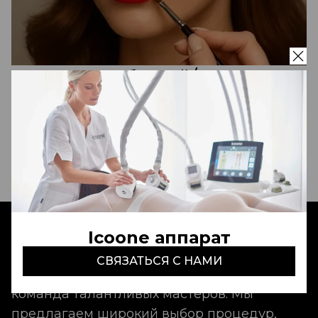
Счастье для бровей/ресниц
(ботокс)
250 000 сум
Записаться
Icoone аппарат
Aldo Coppola Tashkent
- это идеальный
СВЯЗАТЬСЯ С НАМИ
сервис, неповторимая атмосфера и
команда талантливых мастеров. Мы
предлагаем широкий выбор процедур,