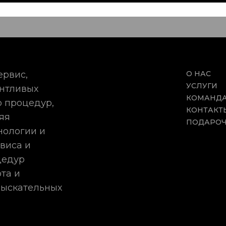
ервис,
О НАС
УСЛУГИ
антливых
КОМАНД
 процедур,
КОНТАКТ
яя
ПОДАРОЧ
нологии и
виса и
цедур
та и
зыскательных