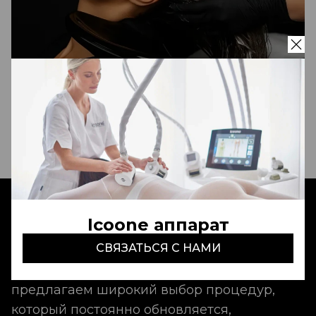
NATURA MAGICA
1 500 000 - 2 000 000 сум
Записаться
Icoone аппарат
Aldo Coppola Tashkent
- это идеальный
СВЯЗАТЬСЯ С НАМИ
сервис, неповторимая атмосфера и
команда талантливых мастеров. Мы
предлагаем широкий выбор процедур,
который постоянно обновляется,