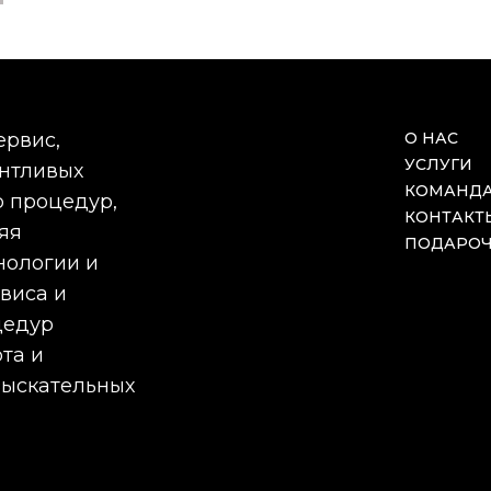
ервис,
О НАС
УСЛУГИ
антливых
КОМАНД
 процедур,
КОНТАКТ
яя
ПОДАРОЧ
нологии и
виса и
цедур
та и
зыскательных