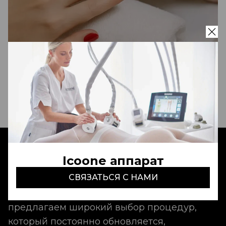
Обработка трещин
150 000 - 400 000 сум
Записаться
Icoone аппарат
Aldo Coppola Tashkent
- это идеальный
СВЯЗАТЬСЯ С НАМИ
сервис, неповторимая атмосфера и
команда талантливых мастеров. Мы
предлагаем широкий выбор процедур,
который постоянно обновляется,