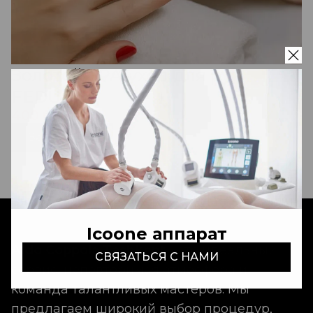
Золотой SPA-уход для рук
FEDUA
400 000 сум
Записаться
Icoone аппарат
Aldo Coppola Tashkent
- это идеальный
СВЯЗАТЬСЯ С НАМИ
сервис, неповторимая атмосфера и
команда талантливых мастеров. Мы
предлагаем широкий выбор процедур,