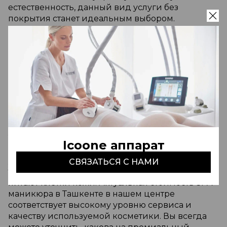
естественность, данный вид услуги без
покрытия станет идеальным выбором.
Профессиональный маникюр в салоне Ташкент
с использованием средств Fedua позволяет
деликатно обработать кутикулу и придать
ногтям здоровую, ухоженную форму, сохраняя
их природную силу.
Процедура включает в себя использование
премиальных средств с тонким ароматом,
которые превращают обычный уход в момент
истинной релаксации. Элитный маникюр в
Ташкенте от наших мастеров гарантирует рукам
Icoone аппарат
невероятную мягкость благодаря применению
уникальных масок и сывороток. Мы используем
СВЯЗАТЬСЯ С НАМИ
только безопасные эко-составы, которые глубоко
питают клетки кожи. Актуальная стоимость SPA
маникюра в Ташкенте в нашем центре
соответствует высокому уровню сервиса и
качеству используемой косметики. Вы всегда