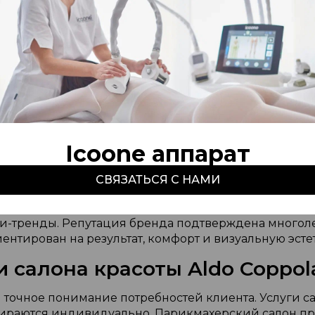
Icoone аппарат
 салон красоты в Ташкенте
СВЯЗАТЬСЯ С НАМИ
ся с высокой эстетикой, продуманным сервисом и в
 гармоничный образ и подчеркивается индивидуаль
и-тренды. Репутация бренда подтверждена многол
ентирован на результат, комфорт и визуальную эсте
 салона красоты Aldo Coppol
 точное понимание потребностей клиента. Услуги с
раются индивидуально. Парикмахерский салон пре