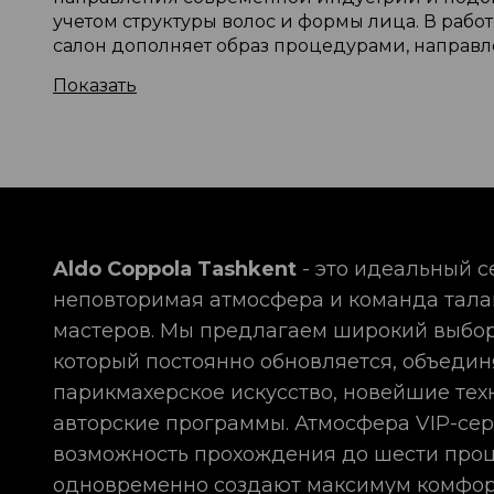
учетом структуры волос и формы лица. В ра
салон дополняет образ процедурами, направ
Показать
Основные направления включают:
работу стилистов и парикмахеров междуна
уходовые и эстетические процедуры;
персональные рекомендации по поддержан
Уход за волосами, маникю
Aldo Coppola Tashkent
- это идеальный с
Особое внимание уделяется здоровью и внешне
индивидуальных особенностей. Маникюрное на
неповторимая атмосфера и команда тал
салоне выполняется с применением современ
мастеров. Мы предлагаем широкий выбор
поддержание свежести и ухоженности кожи. В
который постоянно обновляется, объедин
Преимущества комплексного подхода:
парикмахерское искусство, новейшие тех
авторские программы. Атмосфера VIP-сер
экономия времени за счет объединения усл
единый стандарт качества;
возможность прохождения до шести про
целостное восприятие образа.
одновременно создают максимум комфор