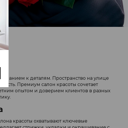
ниманием к деталям. Пространство на улице
ность. Премиум салон красоты сочетает
етним опытом и доверием клиентов в разных
тику.
a
алона красоты охватывают ключевые
длагает стрижки, укладки и окрашивание с